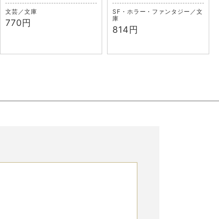
文芸／文庫
SF・ホラー・ファンタジー／文
庫
770円
814円