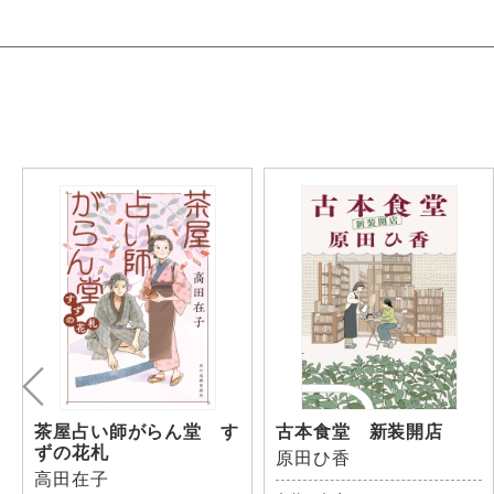
茶屋占い師がらん堂 す
古本食堂 新装開店
ずの花札
原田ひ香
高田在子