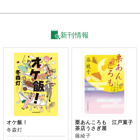
新刊情報
オケ飯！
栗あんころも 江戸菓子
茶店うさぎ屋
冬森灯
篠綾子