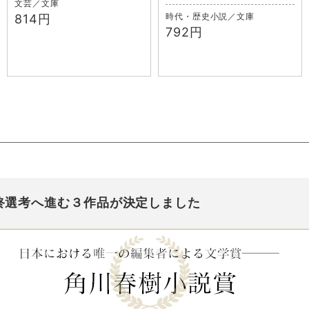
文芸／文庫
時代・歴史小説／文庫
814円
792円
終選考へ進む３作品が決定しました