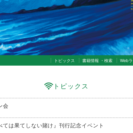
トピックス
書籍情報
・
検索
Web
トピックス
ン会
べては果てしない賭け』刊行記念イベント