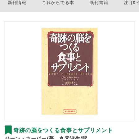
新刊情報
これからでる本
既刊書籍
注目&
奇跡の脳をつくる食事とサプリメント
ジーン・カーパー/著 丸元淑生/訳