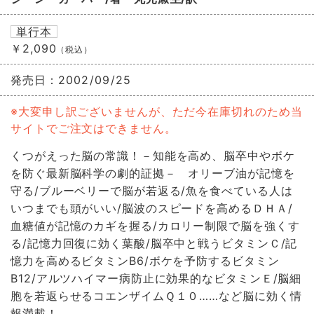
単行本
￥2,090
（税込）
発売日：
2002/09/25
※大変申し訳ございませんが、ただ今在庫切れのため当
サイトでご注文はできません。
くつがえった脳の常識！－知能を高め、脳卒中やボケ
を防ぐ最新脳科学の劇的証拠－ オリーブ油が記憶を
守る/ブルーベリーで脳が若返る/魚を食べている人は
いつまでも頭がいい/脳波のスピードを高めるＤＨＡ/
血糖値が記憶のカギを握る/カロリー制限で脳を強くす
る/記憶力回復に効く葉酸/脳卒中と戦うビタミンＣ/記
憶力を高めるビタミンB6/ボケを予防するビタミン
B12/アルツハイマー病防止に効果的なビタミンＥ/脳細
胞を若返らせるコエンザイムＱ１０……など脳に効く情
報満載！