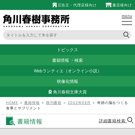
広告主・代理店様向け
書店様向け
menu
トピックス
書籍情報
・
検索
Webランティエ（オンライン小説）
映像化情報
角川春樹文庫大賞
HOME
＞
書籍情報
＞
既刊書籍
＞
2002年09月
＞ 奇跡の脳をつくる
食事とサプリメント
書籍情報
詳細書籍検索