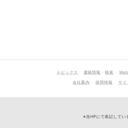
トピックス
書籍情報
・
検索
We
会社案内
採用情報
サイ
※当HPにて表記して