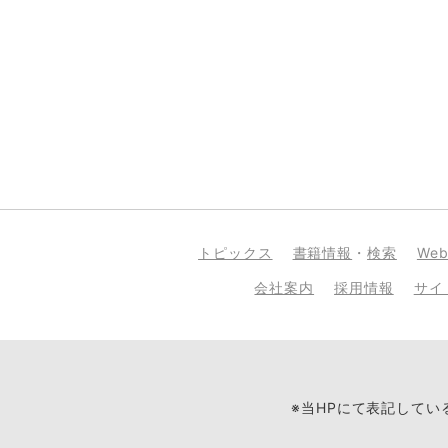
トピックス
書籍情報
・
検索
We
会社案内
採用情報
サイ
※当HPにて表記して