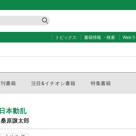
トピックス
書籍情報
・
検索
Web
既刊書籍
注目&イチオシ書籍
特集書籍
日本動乱
桑原譲太郎