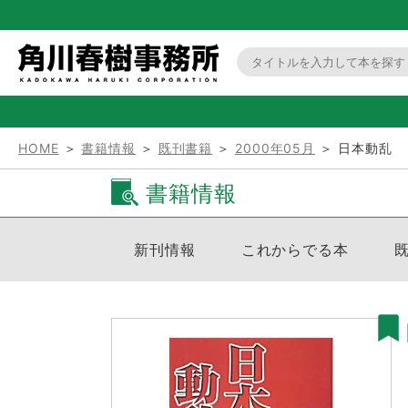
HOME
＞
書籍情報
＞
既刊書籍
＞
2000年05月
＞ 日本動乱
書籍情報
新刊情報
これからでる本