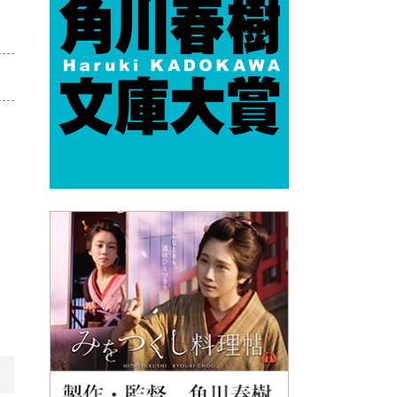
め
的
死
は