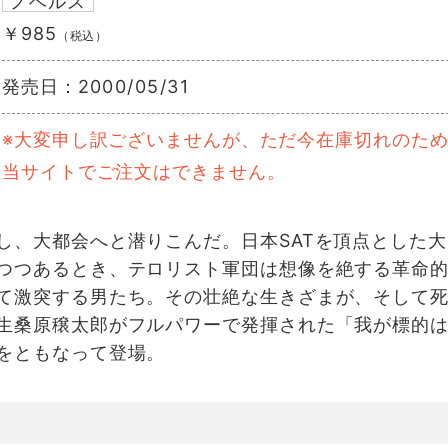
ノベルス
￥985
（税込）
発売日：
2000/05/31
※大変申し訳ございませんが、ただ今在庫切れのた
当サイトでご注文はできません。
し、大都会へと潜りこんだ。日本SATを頂点とした大
つつあるとき、テロリスト軍団は想像を絶する革命
て激突する男たち。その壮絶な生きざまが、そして
生桑原穣太郎がフルパワーで発揮された「我が標的
をともなって登場。