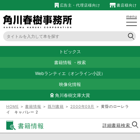
広告主・代理店様向け
書店様向け
menu
トピックス
書籍情報
・
検索
Webランティエ（オンライン小説）
映像化情報
角川春樹文庫大賞
HOME
＞
書籍情報
＞
既刊書籍
＞
2000年09月
＞ 黄昏のローレラ
イ キャバレー 2
書籍情報
詳細書籍検索