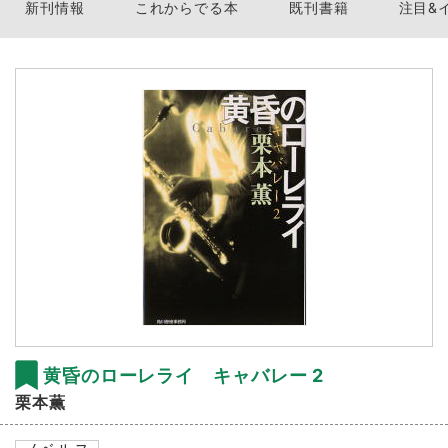
新刊情報
これからでる本
既刊書籍
注目&
黄昏のローレライ キャバレー 2
栗本薫