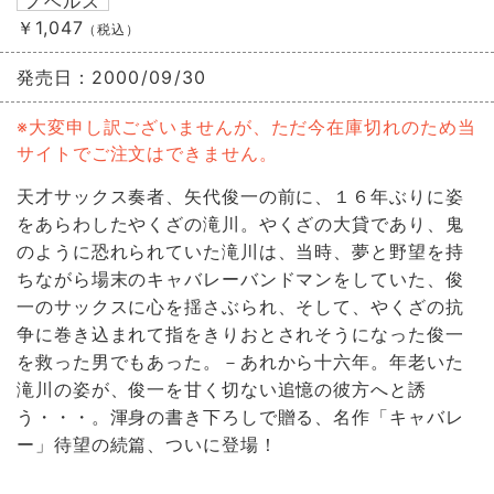
ノベルス
￥1,047
（税込）
発売日：
2000/09/30
※大変申し訳ございませんが、ただ今在庫切れのため当
サイトでご注文はできません。
天才サックス奏者、矢代俊一の前に、１６年ぶりに姿
をあらわしたやくざの滝川。やくざの大貸であり、鬼
のように恐れられていた滝川は、当時、夢と野望を持
ちながら場末のキャバレーバンドマンをしていた、俊
一のサックスに心を揺さぶられ、そして、やくざの抗
争に巻き込まれて指をきりおとされそうになった俊一
を救った男でもあった。－あれから十六年。年老いた
滝川の姿が、俊一を甘く切ない追憶の彼方へと誘
う・・・。渾身の書き下ろしで贈る、名作「キャバレ
ー」待望の続篇、ついに登場！