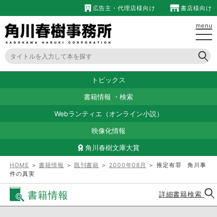
広告主・代理店様向け
書店様向け
menu
トピックス
書籍情報
・
検索
Webランティエ（オンライン小説）
映像化情報
角川春樹文庫大賞
HOME
＞
書籍情報
＞
既刊書籍
＞
2000年08月
＞ 推定有罪 角川事
件の真実
書籍情報
詳細書籍検索