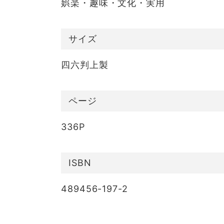
娯楽・趣味・文化・実用
サイズ
四六判上製
ページ
336P
ISBN
489456-197-2