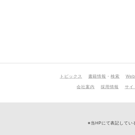
トピックス
書籍情報
・
検索
We
会社案内
採用情報
サイ
※当HPにて表記して