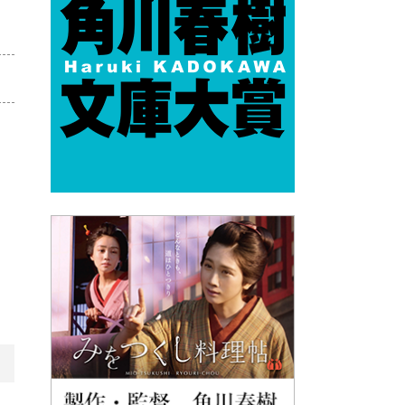
め
た
牙
き