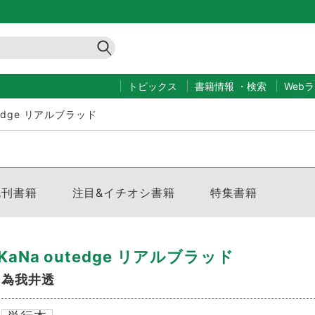
トピックス
書籍情報
・
検索
Web
tedge リアルブラッド
既刊書籍
注目&イチオシ書籍
特集書籍
KaNa outedge リアルブラッド
為我井透