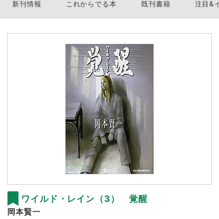
新刊情報
これからでる本
既刊書籍
注目&
ワイルド・レイン（3） 覚醒
岡本賢一