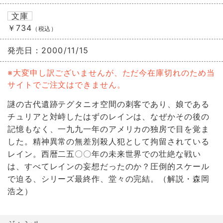
文庫
￥734
（税込）
発売日：
2000/11/15
※大変申し訳ございませんが、ただ今在庫切れのため当
サイトでご注文はできません。
謎の古代遺跡テグタニオ空間の刺客であり、娘である
チュリアと対峙したはずのレインは、なぜかその後の
記憶もなく、一九九一年のアメリカの独房で目を覚ま
した。精神異常の無差別殺人犯として拘留されている
レイン。西暦二五〇〇年の未来世界での壮絶な戦い
は、すべてレインの妄想だったのか？圧倒的スケール
で迫る、シリーズ最終作、堂々の完結。（解説・森岡
浩之）