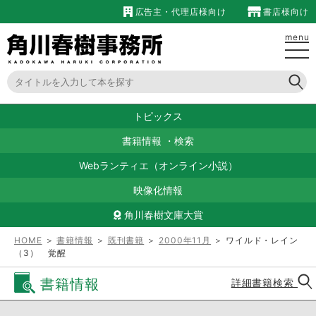
広告主・代理店様向け
書店様向け
menu
トピックス
書籍情報
・
検索
Webランティエ（オンライン小説）
映像化情報
角川春樹文庫大賞
HOME
＞
書籍情報
＞
既刊書籍
＞
2000年11月
＞ ワイルド・レイン
（3） 覚醒
書籍情報
詳細書籍検索