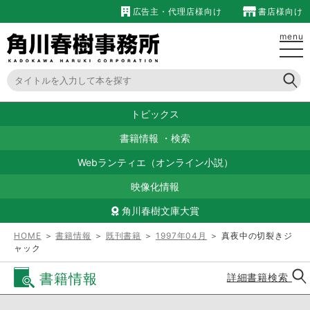
広告主・代理店様向け
書店様向け
menu
トピックス
書籍情報
・
検索
Webランティエ（オンライン小説）
映像化情報
角川春樹文庫大賞
HOME
＞
書籍情報
＞
既刊書籍
＞
1997年04月
＞ 真夜中の切裂きジ
ャック
書籍情報
詳細書籍検索