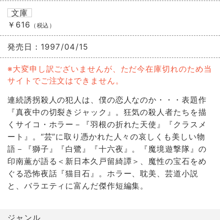
文庫
￥616
（税込）
発売日：
1997/04/15
※大変申し訳ございませんが、ただ今在庫切れのため当
サイトでご注文はできません。
連続誘拐殺人の犯人は、僕の恋人なのか・・・表題作
『真夜中の切裂きジャック』。狂気の殺人者たちを描
くサイコ・ホラー－『羽根の折れた天使』『クラスメ
ート』。“芸”に取り憑かれた人々の哀しくも美しい物
語－『獅子』『白鷺』『十六夜』。『魔境遊撃隊』の
印南薫が語る＜新日本久戸留綺譚＞、魔性の宝石をめ
ぐる恐怖夜話『猫目石』。ホラー、耽美、芸道小説
と、バラエティに富んだ傑作短編集。
ジャンル