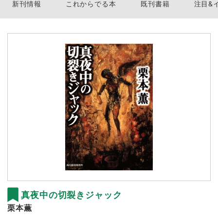
新刊情報
これからでる本
既刊書籍
注目&
真夜中の切裂きジャック
栗本薫