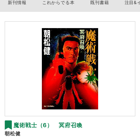
新刊情報
これからでる本
既刊書籍
注目&
魔術戦士（6） 冥府召喚
朝松健