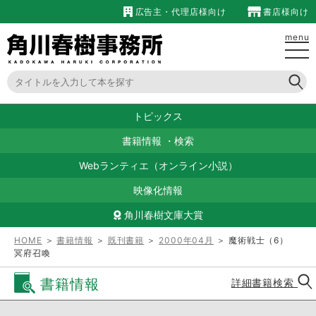
広告主・代理店様向け
書店様向け
menu
トピックス
書籍情報
・
検索
Webランティエ（オンライン小説）
映像化情報
角川春樹文庫大賞
HOME
＞
書籍情報
＞
既刊書籍
＞
2000年04月
＞ 魔術戦士（6）
冥府召喚
書籍情報
詳細書籍検索