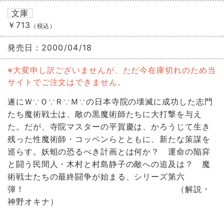
文庫
￥713
（税込）
発売日：
2000/04/18
※大変申し訳ございませんが、ただ今在庫切れのため当
サイトでご注文はできません。
遂にＷ∵Ｏ∵Ｒ∵Ｍ∵の日本寺院の壊滅に成功した志門
たち魔術戦士は、敵の黒魔術師たちに大打撃を与え
た。だが、寺院マスターの平賀慶は、かろうじて生き
残った性魔術師・コッペンらとともに、新たな策謀を
巡らす。妖蛆の恐るべき計画とは何か？ 運命の陥穽
と闘う民間人・木村と村島静子の敵への追及は？ 魔
術戦士たちの最終闘争が始まる、シリーズ第六
弾！ （解説・
神野オキナ）