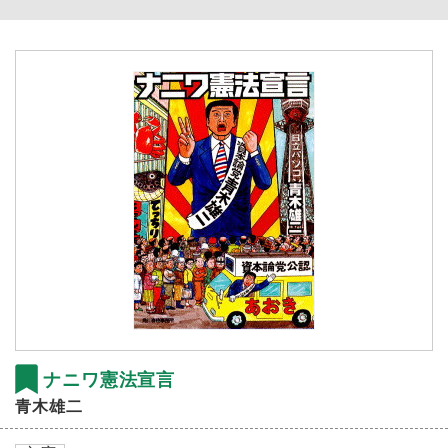
ナニワ憲法宣言
青木雄二