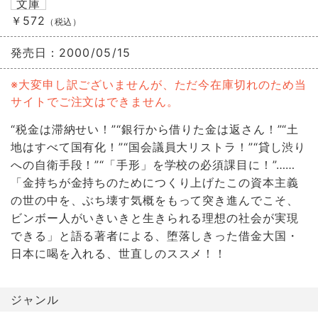
文庫
￥572
（税込）
発売日：
2000/05/15
※大変申し訳ございませんが、ただ今在庫切れのため当
サイトでご注文はできません。
“税金は滞納せい！”“銀行から借りた金は返さん！”“土
地はすべて国有化！”“国会議員大リストラ！”“貸し渋り
への自衛手段！”“「手形」を学校の必須課目に！”……
「金持ちが金持ちのためにつくり上げたこの資本主義
の世の中を、ぶち壊す気概をもって突き進んでこそ、
ビンボー人がいきいきと生きられる理想の社会が実現
できる」と語る著者による、堕落しきった借金大国・
日本に喝を入れる、世直しのススメ！！
ジャンル