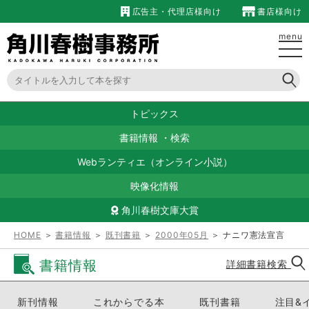
広告主・代理店様向け
書店様向け
menu
トピックス
書籍情報
・
検索
Webランティエ（オンライン小説）
映像化情報
角川春樹文庫大賞
HOME
＞
書籍情報
＞
既刊書籍
＞
2000年05月
＞ ナニワ憲法宣言
書籍情報
詳細書籍検索
新刊情報
これからでる本
既刊書籍
注目&