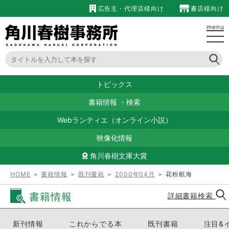
広告主・代理店様向け
書店様向け
menu
トピックス
書籍情報
・
検索
Webランティエ（オンライン小説）
映像化情報
角川春樹文庫大賞
HOME
＞
書籍情報
＞
既刊書籍
＞
2000年04月
＞ 花粉航海
書籍情報
詳細書籍検索
新刊情報
これからでる本
既刊書籍
注目&