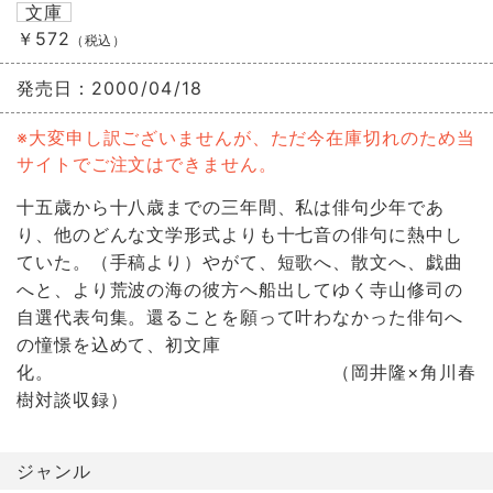
文庫
￥572
（税込）
発売日：
2000/04/18
※大変申し訳ございませんが、ただ今在庫切れのため当
サイトでご注文はできません。
十五歳から十八歳までの三年間、私は俳句少年であ
り、他のどんな文学形式よりも十七音の俳句に熱中し
ていた。（手稿より）やがて、短歌へ、散文へ、戯曲
へと、より荒波の海の彼方へ船出してゆく寺山修司の
自選代表句集。還ることを願って叶わなかった俳句へ
の憧憬を込めて、初文庫
化。 （岡井隆×角川春
樹対談収録）
ジャンル