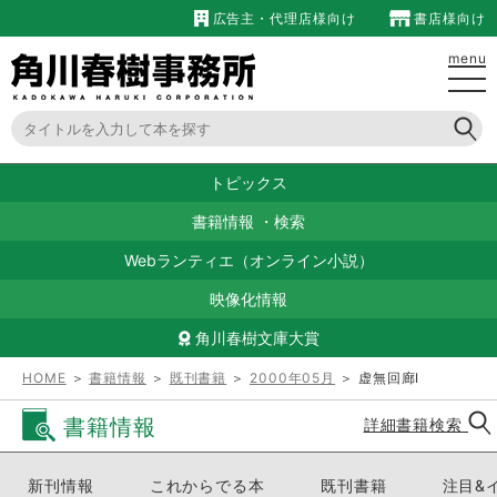
広告主・代理店様向け
書店様向け
menu
トピックス
書籍情報
・
検索
Webランティエ（オンライン小説）
映像化情報
角川春樹文庫大賞
HOME
＞
書籍情報
＞
既刊書籍
＞
2000年05月
＞ 虚無回廊Ⅰ
書籍情報
詳細書籍検索
新刊情報
これからでる本
既刊書籍
注目&