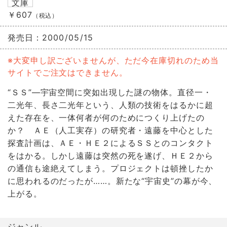
文庫
￥607
（税込）
発売日：
2000/05/15
※大変申し訳ございませんが、ただ今在庫切れのため当
サイトでご注文はできません。
“ＳＳ”―宇宙空間に突如出現した謎の物体。直径一・
二光年、長さ二光年という、人類の技術をはるかに超
えた存在を、一体何者が何のためにつくり上げたの
か？ ＡＥ（人工実存）の研究者・遠藤を中心とした
探査計画は、ＡＥ・ＨＥ２によるＳＳとのコンタクト
をはかる。しかし遠藤は突然の死を遂げ、ＨＥ２から
の通信も途絶えてしまう。プロジェクトは頓挫したか
に思われるのだったが……。新たな“宇宙史”の幕が今、
上がる。
ジャンル