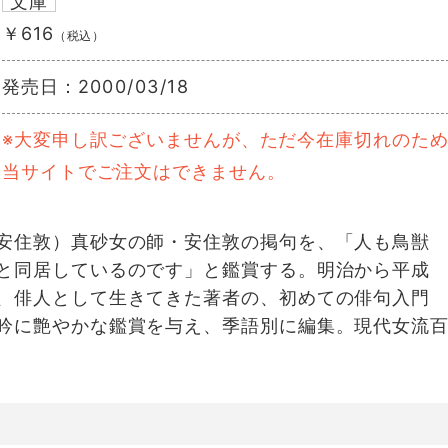
文庫
￥616
（税込）
発売日：
2000/03/18
※大変申し訳ございませんが、ただ今在庫切れのた
当サイトでご注文はできません。
安住敦）真砂女の師・安住敦の掲句を、「人も鳥獣
と同居しているのです」と鑑賞する。明治から平成
、俳人として生きてきた著者の、初めての俳句入門
吟に艶やかな鑑賞を与え、季語別に編集。現代女流