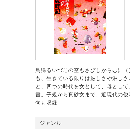
鳥帰るいづこの空もさびしからむに（
も、生きている限りは厳しさや淋しさ
と、四つの時代を女として、母として
書。子規から真砂女まで、近現代の俊
句も収録。
ジャンル