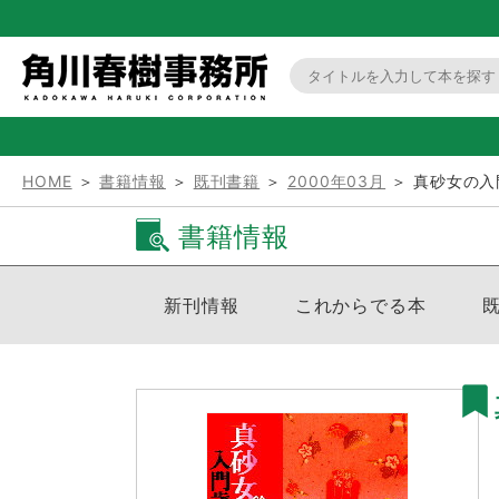
HOME
＞
書籍情報
＞
既刊書籍
＞
2000年03月
＞ 真砂女の入
書籍情報
新刊情報
これからでる本