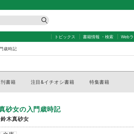
トピックス
書籍情報
・
検索
Web
門歳時記
既刊書籍
注目&イチオシ書籍
特集書籍
真砂女の入門歳時記
鈴木真砂女