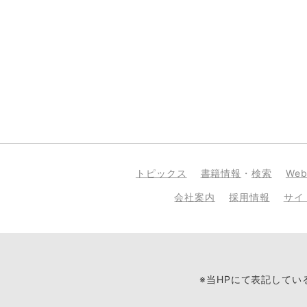
トピックス
書籍情報
・
検索
We
会社案内
採用情報
サイ
※当HPにて表記して