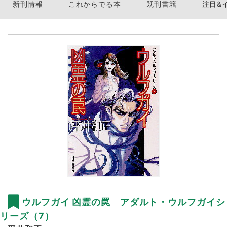
新刊情報
これからでる本
既刊書籍
注目&
ウルフガイ 凶霊の罠 アダルト・ウルフガイシ
リーズ（7）