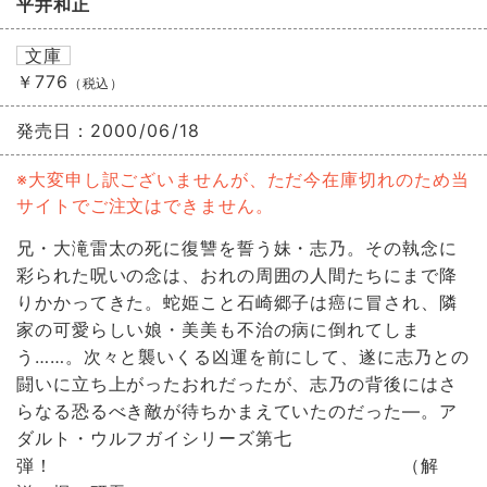
平井和正
文庫
￥776
（税込）
発売日：
2000/06/18
※大変申し訳ございませんが、ただ今在庫切れのため当
サイトでご注文はできません。
兄・大滝雷太の死に復讐を誓う妹・志乃。その執念に
彩られた呪いの念は、おれの周囲の人間たちにまで降
りかかってきた。蛇姫こと石崎郷子は癌に冒され、隣
家の可愛らしい娘・美美も不治の病に倒れてしま
う……。次々と襲いくる凶運を前にして、遂に志乃との
闘いに立ち上がったおれだったが、志乃の背後にはさ
らなる恐るべき敵が待ちかまえていたのだった―。ア
ダルト・ウルフガイシリーズ第七
弾！ （解