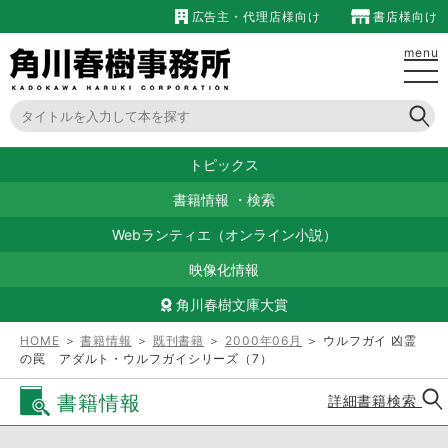
広告主・代理店様向け
書店様向け
menu
トピックス
書籍情報
・
検索
Webランティエ（オンライン小説）
映像化情報
角川春樹文庫大賞
HOME
＞
書籍情報
＞
既刊書籍
＞
2000年06月
＞ ウルフガイ 凶霊
の罠 アダルト・ウルフガイシリーズ（7）
書籍情報
詳細書籍検索