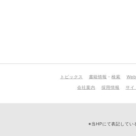
トピックス
書籍情報
・
検索
We
会社案内
採用情報
サイ
※当HPにて表記して