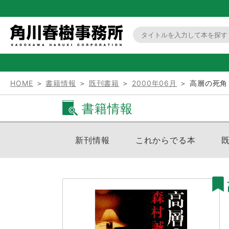
HOME
＞
書籍情報
＞
既刊書籍
＞
2000年06月
＞ 高層の死角
書籍情報
新刊情報
これからでる本