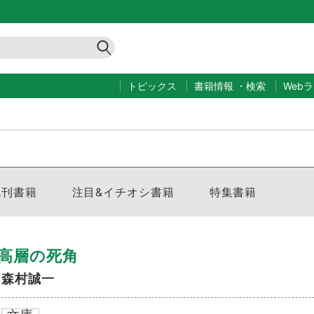
トピックス
書籍情報
・
検索
Web
既刊書籍
注目&イチオシ書籍
特集書籍
高層の死角
森村誠一