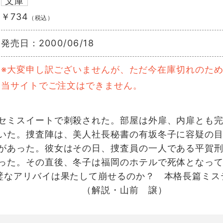
文庫
￥734
（税込）
発売日：
2000/06/18
※大変申し訳ございませんが、ただ今在庫切れのた
当サイトでご注文はできません。
セミスイートで刺殺された。部屋は外扉、内扉とも
いた。捜査陣は、美人社長秘書の有坂冬子に容疑の
があった。彼女はその日、捜査員の一人である平賀
った。その直後、冬子は福岡のホテルで死体となっ
璧なアリバイは果たして崩せるのか？ 本格長篇ミス
（解説・山前 譲）