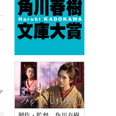
め
完
目
刑
て
テ