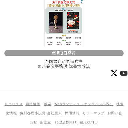
毎月8日発行
全国書店にて頒布中
角川春樹事務所 読書情報誌
トピックス
書籍情報
・
検索
Webランティエ（オンライン小説）
映像
化情報
角川春樹小説賞
会社案内
採用情報
サイトマップ
お問い合
わせ
広告主・代理店様向け
書店様向け