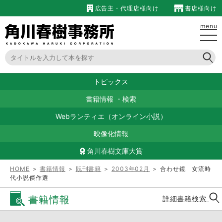
広告主・代理店様向け
書店様向け
menu
トピックス
書籍情報
・
検索
Webランティエ（オンライン小説）
映像化情報
角川春樹文庫大賞
HOME
＞
書籍情報
＞
既刊書籍
＞
2003年02月
＞ 合わせ鏡 女流時
代小説傑作選
書籍情報
詳細書籍検索