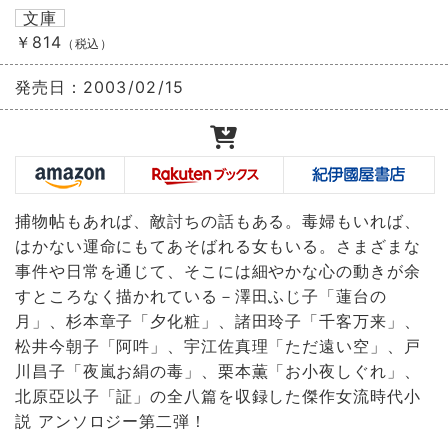
文庫
￥814
（税込）
発売日：
2003/02/15
捕物帖もあれば、敵討ちの話もある。毒婦もいれば、
はかない運命にもてあそばれる女もいる。さまざまな
事件や日常を通じて、そこには細やかな心の動きが余
すところなく描かれている－澤田ふじ子「蓮台の
月」、杉本章子「夕化粧」、諸田玲子「千客万来」、
松井今朝子「阿吽」、宇江佐真理「ただ遠い空」、戸
川昌子「夜嵐お絹の毒」、栗本薫「お小夜しぐれ」、
北原亞以子「証」の全八篇を収録した傑作女流時代小
説 アンソロジー第二弾！