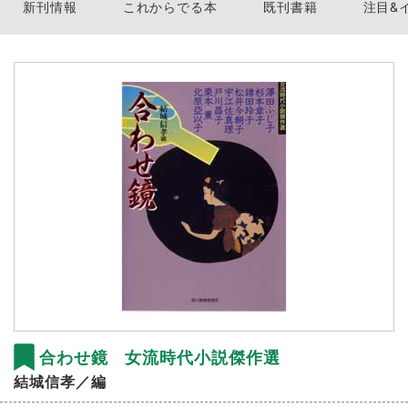
新刊情報
これからでる本
既刊書籍
注目&
合わせ鏡 女流時代小説傑作選
結城信孝／編