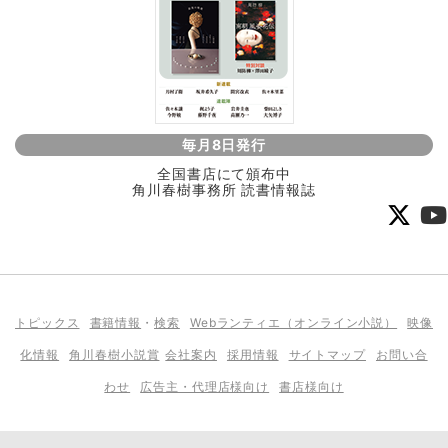
毎月8日発行
全国書店にて頒布中
角川春樹事務所 読書情報誌
トピックス
書籍情報
・
検索
Webランティエ（オンライン小説）
映像
化情報
角川春樹小説賞
会社案内
採用情報
サイトマップ
お問い合
わせ
広告主・代理店様向け
書店様向け