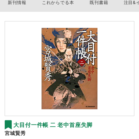
新刊情報
これからでる本
既刊書籍
注目&
大目付一件帳 二 老中首座失脚
宮城賢秀