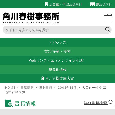
広告主・代理店様向け
書店様向け
menu
トピックス
書籍情報
・
検索
Webランティエ（オンライン小説）
映像化情報
角川春樹文庫大賞
HOME
＞
書籍情報
＞
既刊書籍
＞
2002年12月
＞ 大目付一件帳 二
老中首座失脚
書籍情報
詳細書籍検索