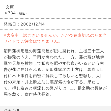
文庫
￥734
（税込）
発売日：
2002/12/14
※大変申し訳ございませんが、ただ今在庫切れのため当
サイトでご注文はできません。
沼田藩御用達の海藻問屋が賊に襲われ、主従三十三人
が惨殺のうえ、千両が奪われた。一方、藩の飛び地伊
豆で天草を横領して私腹を肥やす代官がいるという密
告が藩に届けられる。沼田藩家老の土方は、幕府大目
付に不正事件を内密に解決して欲しいと懇願し、大目
付の末弟・井上麟之助に裏探索の命が下る。果たし
て、押し込みと横流しの繋がりは……。麟之助の長剣が
悪を裁く、傑作時代長篇。
ジャンル