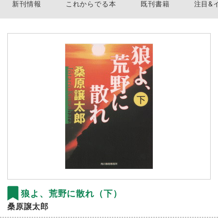
新刊情報
これからでる本
既刊書籍
注目&
狼よ、荒野に散れ（下）
桑原譲太郎