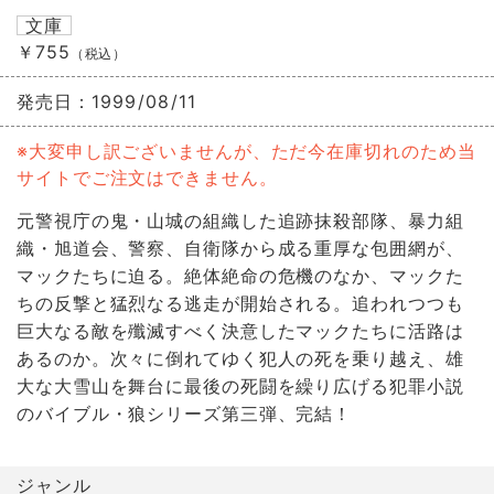
文庫
￥755
（税込）
発売日：
1999/08/11
※大変申し訳ございませんが、ただ今在庫切れのため当
サイトでご注文はできません。
元警視庁の鬼・山城の組織した追跡抹殺部隊、暴力組
織・旭道会、警察、自衛隊から成る重厚な包囲網が、
マックたちに迫る。絶体絶命の危機のなか、マックた
ちの反撃と猛烈なる逃走が開始される。追われつつも
巨大なる敵を殲滅すべく決意したマックたちに活路は
あるのか。次々に倒れてゆく犯人の死を乗り越え、雄
大な大雪山を舞台に最後の死闘を繰り広げる犯罪小説
のバイブル・狼シリーズ第三弾、完結！
ジャンル