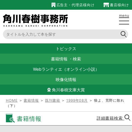
広告主・代理店様向け
書店様向け
menu
トピックス
書籍情報
・
検索
Webランティエ（オンライン小説）
映像化情報
角川春樹文庫大賞
HOME
＞
書籍情報
＞
既刊書籍
＞
1999年08月
＞ 狼よ、荒野に散れ
（下）
書籍情報
詳細書籍検索