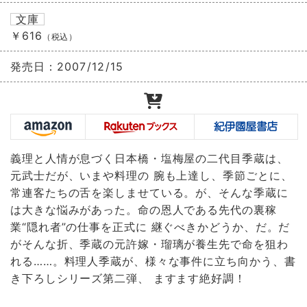
文庫
￥616
（税込）
発売日：
2007/12/15
義理と人情が息づく日本橋・塩梅屋の二代目季蔵は、
元武士だが、いまや料理の 腕も上達し、季節ごとに、
常連客たちの舌を楽しませている。が、そんな季蔵に
は大きな悩みがあった。命の恩人である先代の裏稼
業“隠れ者”の仕事を正式に 継ぐべきかどうか、だ。だ
がそんな折、季蔵の元許嫁・瑠璃が養生先で命を狙わ
れる……。料理人季蔵が、様々な事件に立ち向かう、書
き下ろしシリーズ第二弾、 ますます絶好調！