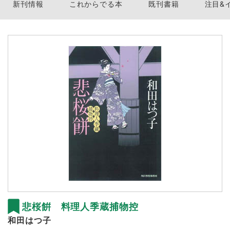
新刊情報
これからでる本
既刊書籍
注目&
悲桜餠 料理人季蔵捕物控
和田はつ子