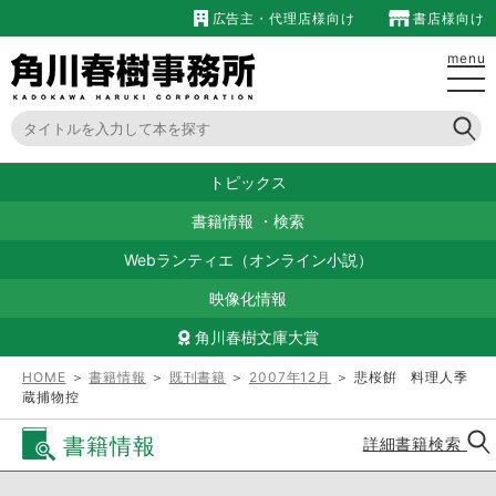
広告主・代理店様向け
書店様向け
menu
トピックス
書籍情報
・
検索
Webランティエ（オンライン小説）
映像化情報
角川春樹文庫大賞
HOME
＞
書籍情報
＞
既刊書籍
＞
2007年12月
＞ 悲桜餠 料理人季
蔵捕物控
書籍情報
詳細書籍検索