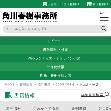
広告主・代理店様向け
書店様向け
menu
トピックス
書籍情報
・
検索
Webランティエ（オンライン小説）
映像化情報
角川春樹文庫大賞
HOME
＞
書籍情報
＞
既刊書籍
＞
2008年02月
＞ おたふく物語
書籍情報
詳細書籍検索
新刊情報
これからでる本
既刊書籍
注目&