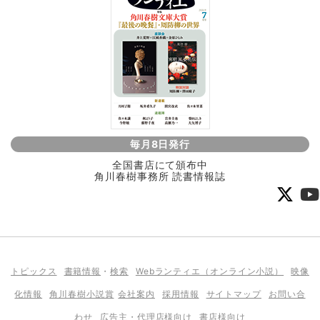
毎月8日発行
全国書店にて頒布中
角川春樹事務所 読書情報誌
トピックス
書籍情報
・
検索
Webランティエ（オンライン小説）
映像
化情報
角川春樹小説賞
会社案内
採用情報
サイトマップ
お問い合
わせ
広告主・代理店様向け
書店様向け