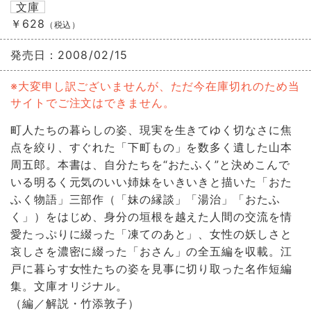
文庫
￥628
（税込）
発売日：
2008/02/15
※大変申し訳ございませんが、ただ今在庫切れのため当
サイトでご注文はできません。
町人たちの暮らしの姿、現実を生きてゆく切なさに焦
点を絞り、すぐれた「下町もの」を数多く遺した山本
周五郎。本書は、自分たちを“おたふく”と決めこんで
いる明るく元気のいい姉妹をいきいきと描いた「おた
ふく物語」三部作（「妹の縁談」「湯治」「おたふ
く」）をはじめ、身分の垣根を越えた人間の交流を情
愛たっぷりに綴った「凍てのあと」、女性の妖しさと
哀しさを濃密に綴った「おさん」の全五編を収載。江
戸に暮らす女性たちの姿を見事に切り取った名作短編
集。文庫オリジナル。
（編／解説・竹添敦子）