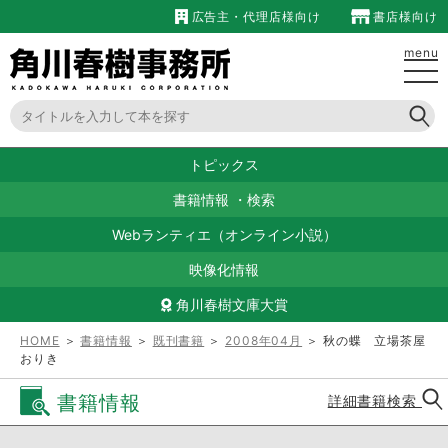
広告主・代理店様向け
書店様向け
menu
トピックス
書籍情報
・
検索
Webランティエ（オンライン小説）
映像化情報
角川春樹文庫大賞
HOME
＞
書籍情報
＞
既刊書籍
＞
2008年04月
＞ 秋の蝶 立場茶屋
おりき
書籍情報
詳細書籍検索