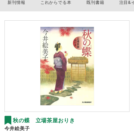
新刊情報
これからでる本
既刊書籍
注目&
秋の蝶 立場茶屋おりき
今井絵美子