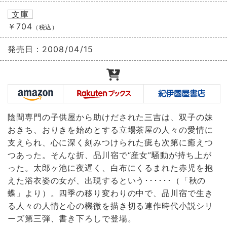
文庫
￥704
（税込）
発売日：
2008/04/15
陰間専門の子供屋から助けだされた三吉は、双子の妹
おきち、おりきを始めとする立場茶屋の人々の愛情に
支えられ、心に深く刻みつけられた疵も次第に癒えつ
つあった。そんな折、品川宿で“産女”騒動が持ち上が
った。太郎ヶ池に夜遅く、白布にくるまれた赤児を抱
えた浴衣姿の女が、出現するという･･････（「秋の
蝶」より）。四季の移り変わりの中で、品川宿で生き
る人々の人情と心の機微を描き切る連作時代小説シリ
ーズ第三弾、書き下ろしで登場。