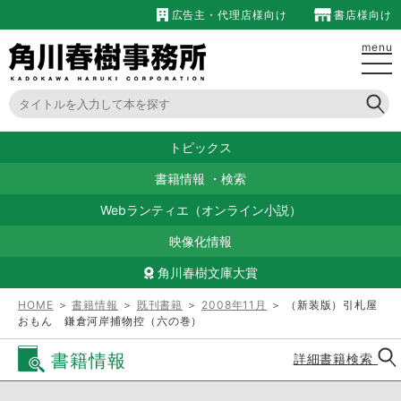
広告主・代理店様向け
書店様向け
menu
トピックス
書籍情報
・
検索
Webランティエ（オンライン小説）
映像化情報
角川春樹文庫大賞
HOME
＞
書籍情報
＞
既刊書籍
＞
2008年11月
＞ （新装版）引札屋
おもん 鎌倉河岸捕物控（六の巻）
書籍情報
詳細書籍検索