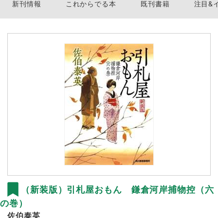
新刊情報
これからでる本
既刊書籍
注目&
（新装版）引札屋おもん 鎌倉河岸捕物控（六
の巻）
佐伯泰英