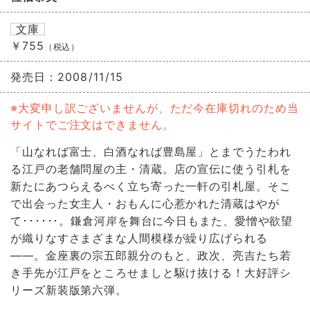
文庫
￥755
（税込）
発売日：
2008/11/15
※大変申し訳ございませんが、ただ今在庫切れのため当
サイトでご注文はできません。
「山なれば富士、白酒なれば豊島屋」とまでうたわれ
る江戸の老舗問屋の主・清蔵。店の宣伝に使う引札を
新たにあつらえるべく立ち寄った一軒の引札屋。そこ
で出会った女主人・おもんに心惹かれた清蔵はやが
て･･････。鎌倉河岸を舞台に今日もまた、愛憎や欲望
が織りなすさまざまな人間模様が繰り広げられる
――。金座裏の宗五郎親分のもと、政次、亮吉たち若
き手先が江戸をところせましと駆け抜ける！大好評シ
リーズ新装版第六弾。