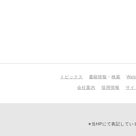
トピックス
書籍情報
・
検索
We
会社案内
採用情報
サイ
※当HPにて表記して