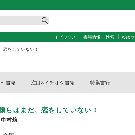
トピックス
書籍情報
・
検索
Web
、恋をしていない！
既刊書籍
注目&イチオシ書籍
特集書籍
僕らはまだ、恋をしていない！
中村航