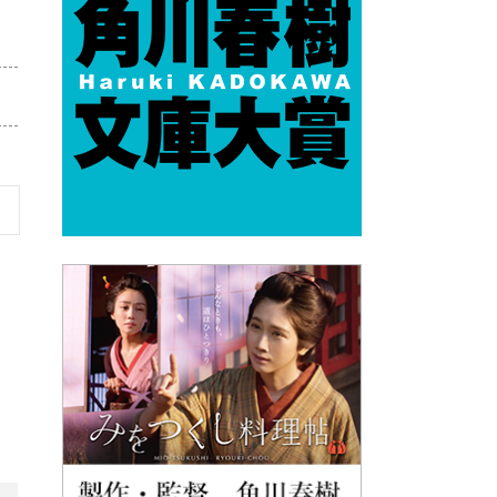
男
、
部
開