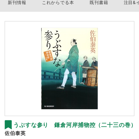
新刊情報
これからでる本
既刊書籍
注目&
うぶすな参り 鎌倉河岸捕物控（二十三の巻）
佐伯泰英