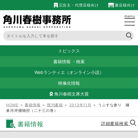
広告主・代理店様向け
書店様向け
menu
トピックス
書籍情報
・
検索
Webランティエ（オンライン小説）
映像化情報
角川春樹文庫大賞
HOME
＞
書籍情報
＞
既刊書籍
＞
2013年11月
＞ うぶすな参り 鎌
倉河岸捕物控（二十三の巻）
書籍情報
詳細書籍検索