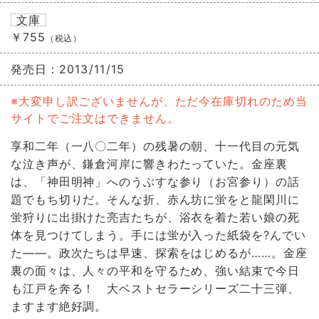
文庫
￥755
（税込）
発売日：
2013/11/15
※大変申し訳ございませんが、ただ今在庫切れのため当
サイトでご注文はできません。
享和二年（一八〇二年）の残暑の朝、十一代目の元気
な泣き声が、鎌倉河岸に響きわたっていた。金座裏
は、「神田明神」へのうぶすな参り（お宮参り）の話
題でもち切りだ。そんな折、赤ん坊に蛍をと龍閑川に
蛍狩りに出掛けた亮吉たちが、浴衣を着た若い娘の死
体を見つけてしまう。手には蛍が入った紙袋を?んでい
た――。政次たちは早速、探索をはじめるが……。金座
裏の面々は、人々の平和を守るため、強い結束で今日
も江戸を奔る！ 大ベストセラーシリーズ二十三弾、
ますます絶好調。