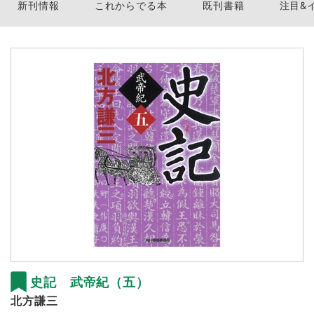
新刊情報
これからでる本
既刊書籍
注目&
史記 武帝紀（五）
北方謙三