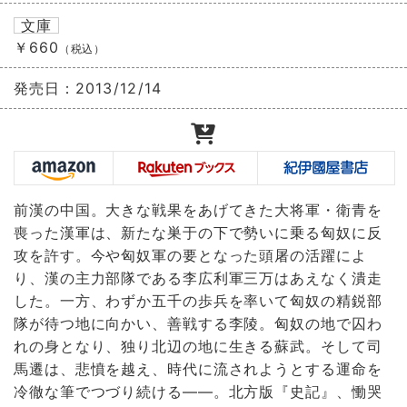
文庫
￥660
（税込）
発売日：
2013/12/14
前漢の中国。大きな戦果をあげてきた大将軍・衛青を
喪った漢軍は、新たな巣于の下で勢いに乗る匈奴に反
攻を許す。今や匈奴軍の要となった頭屠の活躍によ
り、漢の主力部隊である李広利軍三万はあえなく潰走
した。一方、わずか五千の歩兵を率いて匈奴の精鋭部
隊が待つ地に向かい、善戦する李陵。匈奴の地で囚わ
れの身となり、独り北辺の地に生きる蘇武。そして司
馬遷は、悲憤を越え、時代に流されようとする運命を
冷徹な筆でつづり続ける――。北方版『史記』、慟哭