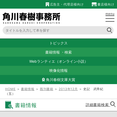
広告主・代理店様向け
書店様向け
menu
トピックス
書籍情報
・
検索
Webランティエ（オンライン小説）
映像化情報
角川春樹文庫大賞
HOME
＞
書籍情報
＞
既刊書籍
＞
2013年12月
＞ 史記 武帝紀
（五）
書籍情報
詳細書籍検索