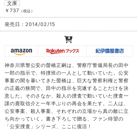
文庫
￥737
（税込）
発売日：
2014/02/15
神奈川県警公安の螢橋正嗣は、警察庁警備局長の田中
一郎の指示で、特捜班の一人として動いていた。公安
事案の闇を暴いてきた螢橋は、巨大な警察利権と警察
の正義の狭間で、田中の指示を完遂することだけを決
意した。そのさなか、殺人の捜査で動いていた捜査一
課の鹿取信介と一年半ぶりの再会を果たす。二人は、
公安事案、殺人事案、それぞれの立場から真の敵に立
ち向かっていく。書き下ろしで贈る、ファン待望の
「公安捜査」シリーズ、ここに復活！