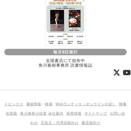
毎月8日発行
全国書店にて頒布中
角川春樹事務所 読書情報誌
トピックス
書籍情報
・
検索
Webランティエ（オンライン小説）
映像
化情報
角川春樹小説賞
会社案内
採用情報
サイトマップ
お問い合
わせ
広告主・代理店様向け
書店様向け