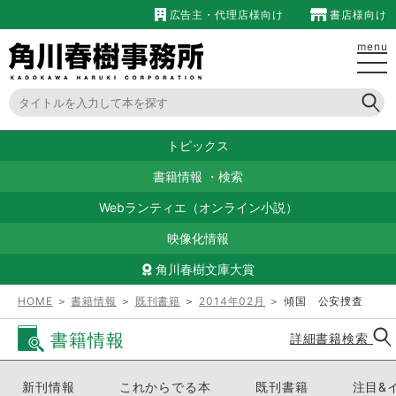
広告主・代理店様向け
書店様向け
menu
トピックス
書籍情報
・
検索
Webランティエ（オンライン小説）
映像化情報
角川春樹文庫大賞
HOME
＞
書籍情報
＞
既刊書籍
＞
2014年02月
＞ 傾国 公安捜査
書籍情報
詳細書籍検索
新刊情報
これからでる本
既刊書籍
注目&