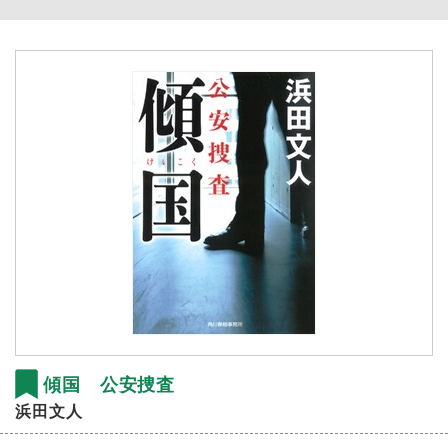
傾国 公安捜査
浜田文人