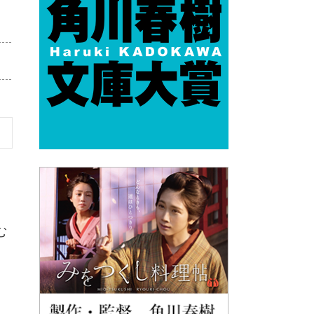
し
、
た
む
き
、