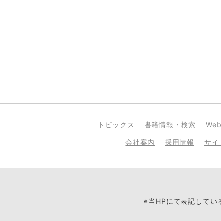
トピックス
書籍情報
・
検索
We
会社案内
採用情報
サイ
※当HPにて表記して