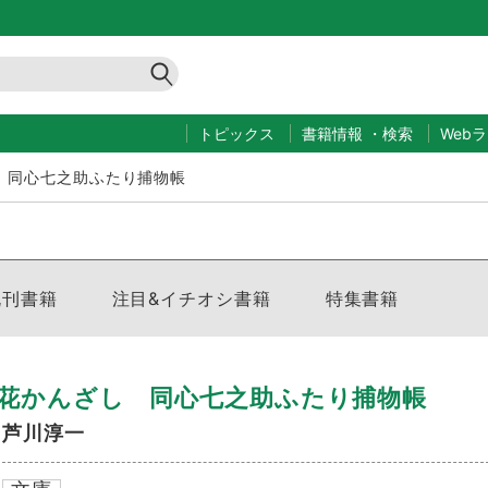
トピックス
書籍情報
・
検索
Web
 同心七之助ふたり捕物帳
既刊書籍
注目&イチオシ書籍
特集書籍
花かんざし 同心七之助ふたり捕物帳
芦川淳一