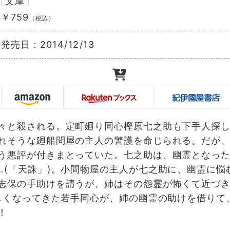
文庫
￥759
（税込）
発売日：
2014/12/13
々と殺される。定町廻り同心樫原七之助も下手人探
れそうな廻船問屋の主人の警護を命じられる。だが
う悪評が付きまとっていた。七之助は、幽霊となっ
…(「天誅」)。小間物屋の主人が七之助に、幽霊に悩
志保の手助けを請うが、姉はその怨霊が怖くて近づ
逞しくなってきた若手同心が、姉の幽霊の助けを借りて
！