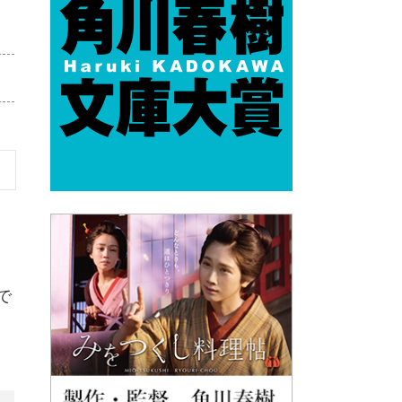
い
ニ
な
で
七