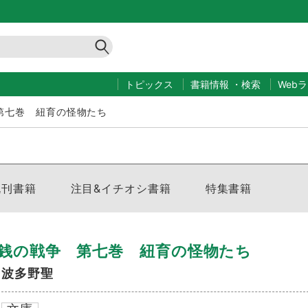
トピックス
書籍情報
・
検索
Web
第七巻 紐育の怪物たち
既刊書籍
注目&イチオシ書籍
特集書籍
銭の戦争 第七巻 紐育の怪物たち
波多野聖