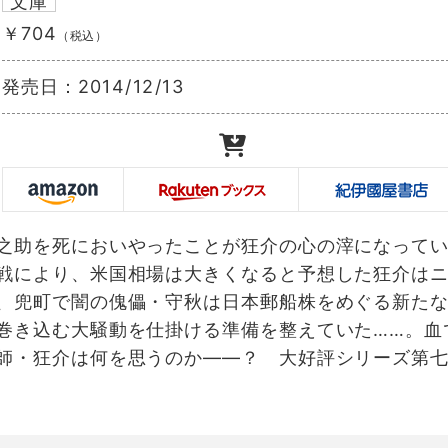
文庫
￥704
（税込）
発売日：
2014/12/13
之助を死においやったことが狂介の心の滓になって
戦により、米国相場は大きくなると予想した狂介は
、兜町で闇の傀儡・守秋は日本郵船株をめぐる新た
巻き込む大騒動を仕掛ける準備を整えていた……。血
師・狂介は何を思うのか――？ 大好評シリーズ第