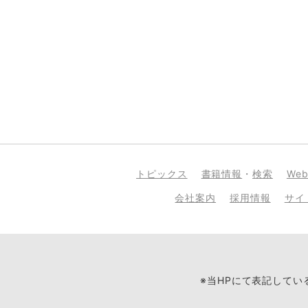
トピックス
書籍情報
・
検索
We
会社案内
採用情報
サイ
※当HPにて表記して