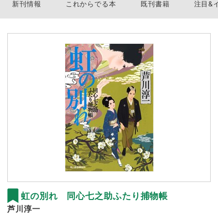
新刊情報
これからでる本
既刊書籍
注目&
虹の別れ 同心七之助ふたり捕物帳
芦川淳一