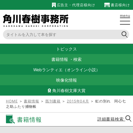
広告主・代理店様向け
書店様向け
menu
トピックス
書籍情報
・
検索
Webランティエ（オンライン小説）
映像化情報
角川春樹文庫大賞
HOME
＞
書籍情報
＞
既刊書籍
＞
2015年04月
＞ 虹の別れ 同心七
之助ふたり捕物帳
書籍情報
詳細書籍検索