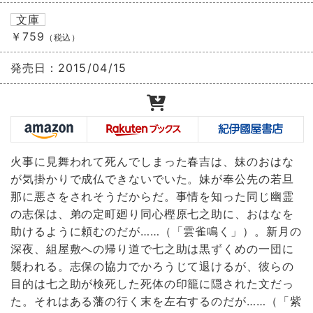
文庫
￥759
（税込）
発売日：
2015/04/15
火事に見舞われて死んでしまった春吉は、妹のおはな
が気掛かりで成仏できないでいた。妹が奉公先の若旦
那に悪さをされそうだからだ。事情を知った同じ幽霊
の志保は、弟の定町廻り同心樫原七之助に、おはなを
助けるように頼むのだが……（「雲雀鳴く」）。新月の
深夜、組屋敷への帰り道で七之助は黒ずくめの一団に
襲われる。志保の協力でかろうじて退けるが、彼らの
目的は七之助が検死した死体の印籠に隠された文だっ
た。それはある藩の行く末を左右するのだが……（「紫