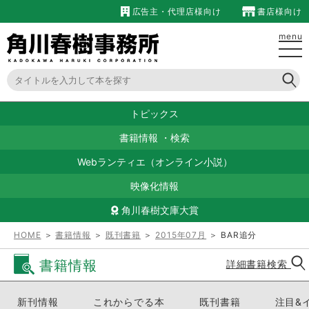
広告主・代理店様向け
書店様向け
menu
トピックス
書籍情報
・
検索
Webランティエ（オンライン小説）
映像化情報
角川春樹文庫大賞
HOME
＞
書籍情報
＞
既刊書籍
＞
2015年07月
＞ BAR追分
書籍情報
詳細書籍検索
新刊情報
これからでる本
既刊書籍
注目&