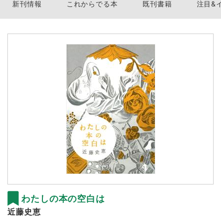
新刊情報
これからでる本
既刊書籍
注目&
わたしの本の空白は
近藤史恵