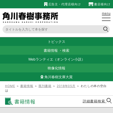
広告主・代理店様向け
書店様向け
menu
トピックス
書籍情報
・
検索
Webランティエ（オンライン小説）
映像化情報
角川春樹文庫大賞
HOME
＞
書籍情報
＞
既刊書籍
＞
2018年05月
＞ わたしの本の空白
は
書籍情報
詳細書籍検索