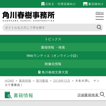
広告主・代理店様向け
書店様向け
menu
トピックス
書籍情報
・
検索
Webランティエ（オンライン小説）
映像化情報
角川春樹文庫大賞
HOME
＞
書籍情報
＞
既刊書籍
＞
2018年12月
＞ 大名火消し ケン
カ十番勝負！
書籍情報
詳細書籍検索