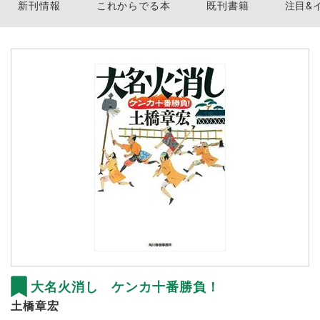
新刊情報
これからでる本
既刊書籍
注目&
大名火消し ケンカ十番勝負！
土橋章宏