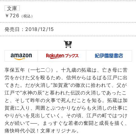
文庫
￥726
（税込）
発売日：
2018/12/15
享保五年（一七二〇）。十九歳の拓蔵は、亡き母に苦
労をかけた父を殴るため、信州からはるばる江戸に出
てきた。だが火消し“加賀鳶”の徹次に拾われて、父が
江戸で“水神の辰”と慕われた伝説の火消しであったこ
と、そして昨年の火事で死んだことを知る。拓蔵は加
賀鳶に入り、周囲とぶつかりながらも火消しの仕事に
やりがいを見出していく。その頃、江戸の町ではつけ
火が続いて──。まっすぐな若者の奮闘と成長を描く、
痛快時代小説！文庫オリジナル。