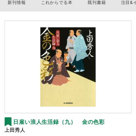
新刊情報
これからでる本
既刊書籍
注目&
日雇い浪人生活録（九） 金の色彩
上田秀人