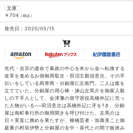
文庫
￥704
（税込）
発売日：
2020/05/15
先代・吉宗の遺命で幕政の中心を米から金へ転換する
改革を進めるお側御用取次・田沼主殿頭意次。その手
伝いをしている両替商・分銅屋仁左衛門。二人は腹を
立てていた。分銅屋の用心棒・諫山左馬介を御家人殺
しの下手人として、会津藩の留守居役高橋外記に売っ
た人物がいる──田沼意次は高橋外記に牙を?き、分銅
屋は南町奉行所の御用聞きを呼び付けた。左馬介は
日々実直に務めを果たすが、柳橋芸者・加壽美こと御
庭番の村垣伊勢と分銅屋の女中・喜代との間で板挟み