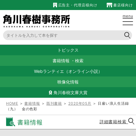
広告主・代理店様向け
書店様向け
menu
トピックス
書籍情報
・
検索
Webランティエ（オンライン小説）
映像化情報
角川春樹文庫大賞
HOME
＞
書籍情報
＞
既刊書籍
＞
2020年05月
＞ 日雇い浪人生活録
（九） 金の色彩
書籍情報
詳細書籍検索