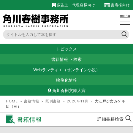
広告主・代理店様向け
書店様向け
menu
トピックス
書籍情報
・
検索
Webランティエ（オンライン小説）
映像化情報
角川春樹文庫大賞
HOME
＞
書籍情報
＞
既刊書籍
＞
2020年11月
＞ 大江戸少女カゲキ
団（三）
書籍情報
詳細書籍検索