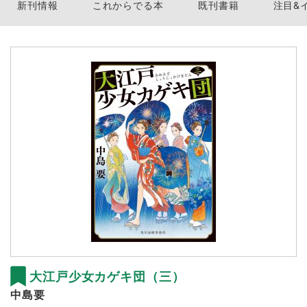
新刊情報
これからでる本
既刊書籍
注目&
大江戸少女カゲキ団（三）
中島要