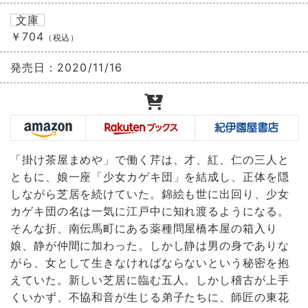
文庫
￥704
（税込）
発売日：
2020/11/16
「掛け茶屋まめや」で働く芹は、才、紅、仁の三人と
ともに、娘一座「少女カゲキ団」を結成し、正体を隠
しながら芝居を続けていた。錦絵も世に出回り、少女
カゲキ団の名は一気に江戸中に知れ渡るようになる。
そんな折、南伝馬町にある薬種問屋橋本屋の箱入り
娘、静が仲間に加わった。しかし静は男の身でありな
がら、女として生きなければならないという秘密を抱
えていた。新しい芝居に臨む五人。しかし稽古が上手
くいかず、不協和音が生じる弟子たちに、師匠の東花