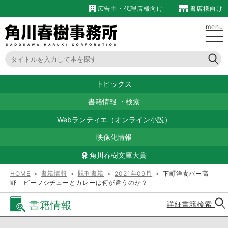
広告主・代理店様向け
書店様向け
menu
トピックス
書籍情報
・
検索
Webランティエ（オンライン小説）
映像化情報
角川春樹文庫大賞
HOME
＞
書籍情報
＞
既刊書籍
＞
2021年09月
＞ 下町洋食バー高
野 ビーフシチューとカレーは何が違うのか？
書籍情報
詳細書籍検索