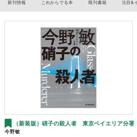
新刊情報
これからでる本
既刊書籍
注目&
（新装版）硝子の殺人者 東京ベイエリア分署
今野敏