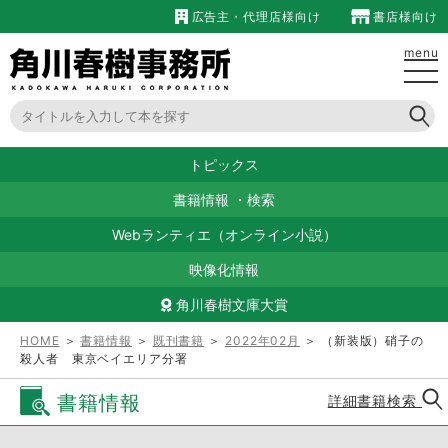
広告主・代理店様向け
書店様向け
menu
トピックス
書籍情報
・
検索
Webランティエ（オンライン小説）
映像化情報
角川春樹文庫大賞
HOME
＞
書籍情報
＞
既刊書籍
＞
2022年02月
＞ （新装版）硝子の
殺人者 東京ベイエリア分署
書籍情報
詳細書籍検索