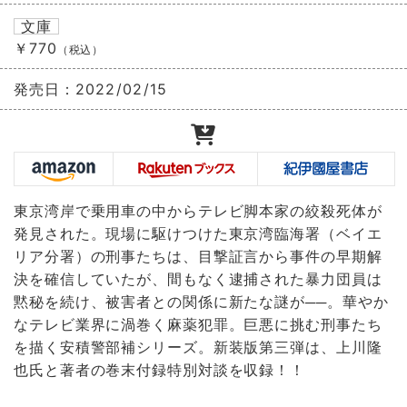
文庫
￥770
（税込）
発売日：
2022/02/15
東京湾岸で乗用車の中からテレビ脚本家の絞殺死体が
発見された。現場に駆けつけた東京湾臨海署（ベイエ
リア分署）の刑事たちは、目撃証言から事件の早期解
決を確信していたが、間もなく逮捕された暴力団員は
黙秘を続け、被害者との関係に新たな謎が──。華やか
なテレビ業界に渦巻く麻薬犯罪。巨悪に挑む刑事たち
を描く安積警部補シリーズ。新装版第三弾は、上川隆
也氏と著者の巻末付録特別対談を収録！！