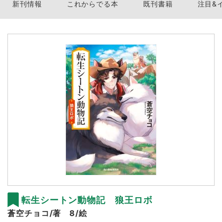
新刊情報
これからでる本
既刊書籍
注目&
転生シートン動物記 狼王ロボ
蒼空チョコ/著 8/絵