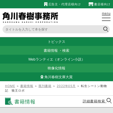
広告主・代理店様向け
書店様向け
menu
トピックス
書籍情報
・
検索
Webランティエ（オンライン小説）
映像化情報
角川春樹文庫大賞
HOME
＞
書籍情報
＞
既刊書籍
＞
2022年05月
＞ 転生シートン動物
記 狼王ロボ
書籍情報
詳細書籍検索