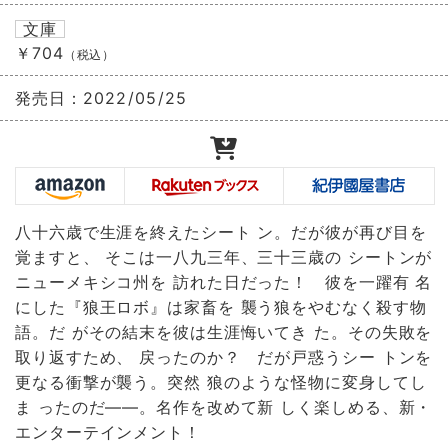
文庫
￥704
（税込）
発売日：
2022/05/25
八十六歳で生涯を終えたシート ン。だが彼が再び目を
覚ますと、 そこは一八九三年、三十三歳の シートンが
ニューメキシコ州を 訪れた日だった！ 彼を一躍有 名
にした『狼王ロボ』は家畜を 襲う狼をやむなく殺す物
語。だ がその結末を彼は生涯悔いてき た。その失敗を
取り返すため、 戻ったのか？ だが戸惑うシー トンを
更なる衝撃が襲う。突然 狼のような怪物に変身してし
ま ったのだ――。名作を改めて新 しく楽しめる、新・
エンターテインメント！