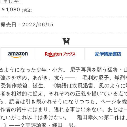
単行本
￥1,980
（税込）
発売日：
2022/06/15
るようになった少年・小六。 尼子再興を願う猛将・
る強さを求め、あがき、抗う――。 毛利対尼子、熾烈
賞受賞作続篇、誕生。 《物語は疾風迅雷、風のように
者を相対的に捉え、それぞれの正義を描いている点
ら、読者は引き裂かれそうになりつつも、ページを
は作者の術中にはまり、逃れる事は出来ない。あとは
きたいがこれ以上は書けない。 稲田幸久の第二作は
。》――文芸評論家・縄田一男。