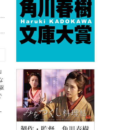
山
な
駆
で
繰
一
、