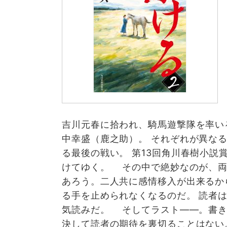
吉川元春に拾われ、騎馬遊撃隊を率い
中幸盛（鹿之助）。 それぞれが異な
る最後の戦い。 第13回角川春樹小説
けてゆく。 その中で絶妙なのが、両
あろう。二人共に感情移入が出来るか
る手を止められなくなるのだ。 読者
気読みだ。 そしてラスト――。書
決して読者の期待を裏切ることはない