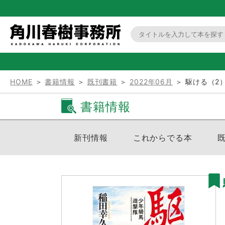
HOME
＞
書籍情報
＞
既刊書籍
＞
2022年06月
＞ 駆ける（2
書籍情報
新刊情報
これからでる本