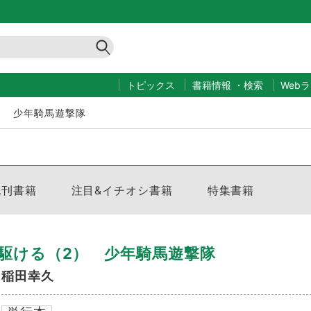
トピックス
書籍情報
・
検索
Web
） 少年騎馬遊撃隊
既刊書籍
注目&イチオシ書籍
特集書籍
駆ける（2） 少年騎馬遊撃隊
稲田幸久