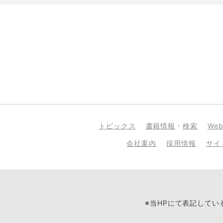
トピックス
書籍情報
・
検索
We
会社案内
採用情報
サイ
※当HPにて表記して