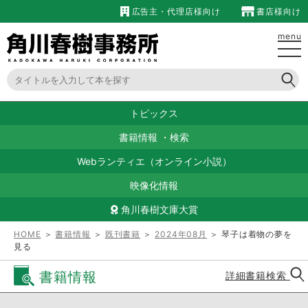
広告主・代理店様向け
書店様向け
menu
トピックス
書籍情報
・
検索
Webランティエ（オンライン小説）
映像化情報
角川春樹文庫大賞
HOME
＞
書籍情報
＞
既刊書籍
＞
2024年08月
＞ 琴子は着物の夢を
見る
書籍情報
詳細書籍検索