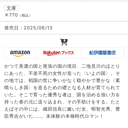
文庫
￥770
（税込）
発売日：
2025/06/13
かつて美濃の国と尾張の国の境目、二地見川のほとり
にあった、不老不死の女性が造った〈いよの国〉。そ
の地では、戦国の世に争いがなく穏やかで豊かな〈素
晴らしき国〉を造るための礎となる人材が育てられて
いた。そこで育った優秀な者は、国を治める強い力を
持った者の元に送り込まれ、その手助けをする。たと
えばその中には、織田信長に嫁いだ女、明智光秀、豊
臣秀吉がいた……。未体験の本格時代ロマン！