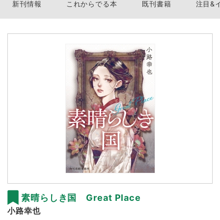
新刊情報
これからでる本
既刊書籍
注目&
素晴らしき国 Great Place
小路幸也