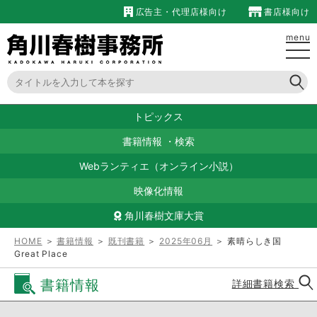
広告主・代理店様向け
書店様向け
menu
トピックス
書籍情報
・
検索
Webランティエ（オンライン小説）
映像化情報
角川春樹文庫大賞
HOME
＞
書籍情報
＞
既刊書籍
＞
2025年06月
＞ 素晴らしき国
Great Place
書籍情報
詳細書籍検索