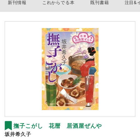
新刊情報
これからでる本
既刊書籍
注目&
撫子こがし 花暦 居酒屋ぜんや
坂井希久子