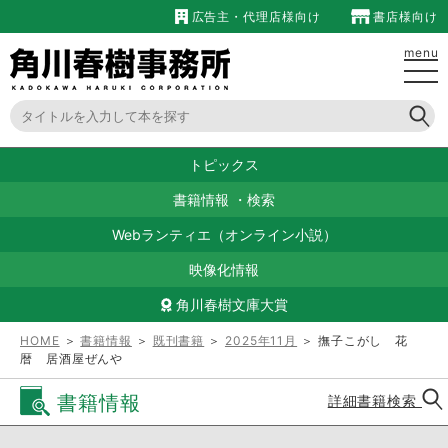
広告主・代理店様向け
書店様向け
menu
トピックス
書籍情報
・
検索
Webランティエ（オンライン小説）
映像化情報
角川春樹文庫大賞
HOME
＞
書籍情報
＞
既刊書籍
＞
2025年11月
＞ 撫子こがし 花
暦 居酒屋ぜんや
書籍情報
詳細書籍検索