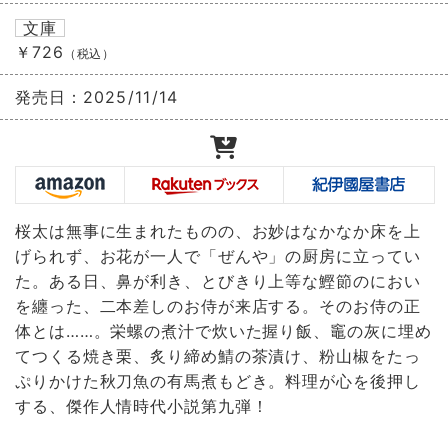
文庫
￥726
（税込）
発売日：
2025/11/14
桜太は無事に生まれたものの、お妙はなかなか床を上
げられず、お花が一人で「ぜんや」の厨房に立ってい
た。ある日、鼻が利き、とびきり上等な鰹節のにおい
を纏った、二本差しのお侍が来店する。そのお侍の正
体とは……。栄螺の煮汁で炊いた握り飯、竈の灰に埋め
てつくる焼き栗、炙り締め鯖の茶漬け、粉山椒をたっ
ぷりかけた秋刀魚の有馬煮もどき。料理が心を後押し
する、傑作人情時代小説第九弾！