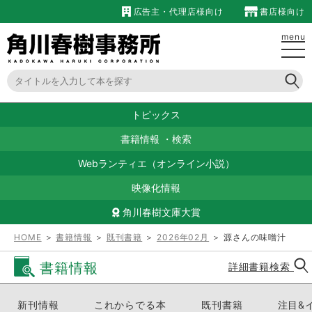
広告主・代理店様向け
書店様向け
menu
トピックス
書籍情報
・
検索
Webランティエ（オンライン小説）
映像化情報
角川春樹文庫大賞
HOME
＞
書籍情報
＞
既刊書籍
＞
2026年02月
＞ 源さんの味噌汁
書籍情報
詳細書籍検索
新刊情報
これからでる本
既刊書籍
注目&