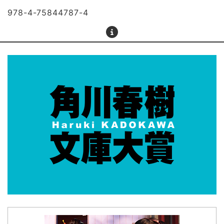
978-4-75844787-4