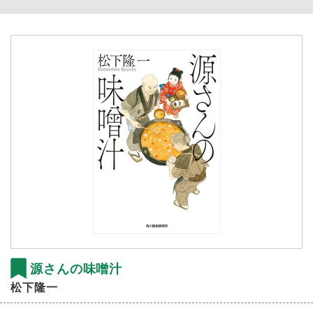
源さんの味噌汁
松下隆一