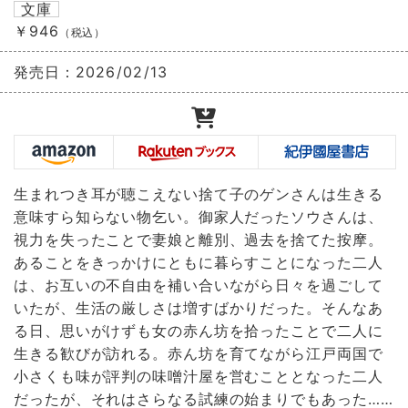
文庫
￥946
（税込）
発売日：
2026/02/13
生まれつき耳が聴こえない捨て子のゲンさんは生きる
意味すら知らない物乞い。御家人だったソウさんは、
視力を失ったことで妻娘と離別、過去を捨てた按摩。
あることをきっかけにともに暮らすことになった二人
は、お互いの不自由を補い合いながら日々を過ごして
いたが、生活の厳しさは増すばかりだった。そんなあ
る日、思いがけずも女の赤ん坊を拾ったことで二人に
生きる歓びが訪れる。赤ん坊を育てながら江戸両国で
小さくも味が評判の味噌汁屋を営むこととなった二人
だったが、それはさらなる試練の始まりでもあった……