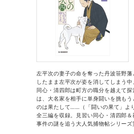
左平次の妻子の命を奪った丹波笹野藩
したまま左平次が姿を消してしまう中
同心・清四郎は町方の職分を越えて探
は、大名家を相手に単身闘いを挑もう
のは果たして……（「闘いの果て」よ
全三編を収録。見習い同心・清四郎＆
事件の謎を追う大人気捕物帖シリーズ