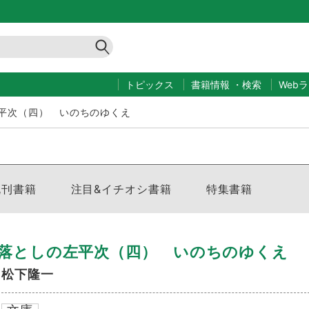
トピックス
書籍情報
・
検索
Web
平次（四） いのちのゆくえ
既刊書籍
注目&イチオシ書籍
特集書籍
落としの左平次（四） いのちのゆくえ
松下隆一