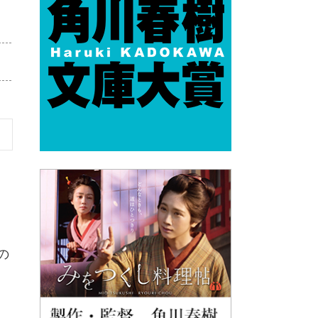
に
た
つ
の
も