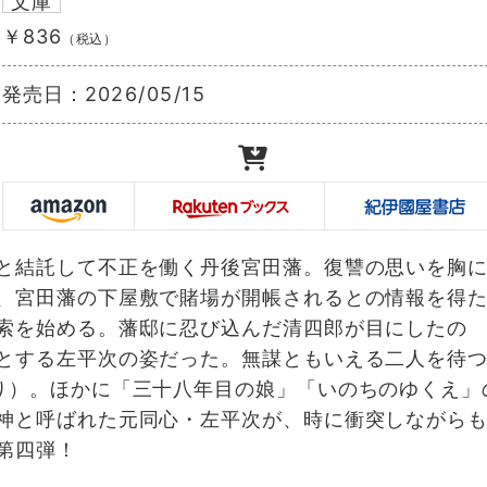
文庫
￥836
（税込）
発売日：
2026/05/15
と結託して不正を働く丹後宮田藩。復讐の思いを胸
、宮田藩の下屋敷で賭場が開帳されるとの情報を得
索を始める。藩邸に忍び込んだ清四郎が目にしたの
とする左平次の姿だった。無謀ともいえる二人を待
り）。ほかに「三十八年目の娘」「いのちのゆくえ」
神と呼ばれた元同心・左平次が、時に衝突しながら
第四弾！