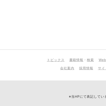
トピックス
書籍情報
・
検索
We
会社案内
採用情報
サイ
※当HPにて表記して