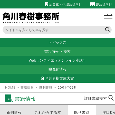
広告主・代理店様向け
書店様向け
menu
トピックス
書籍情報
・
検索
Webランティエ（オンライン小説）
映像化情報
角川春樹文庫大賞
HOME
＞
書籍情報
＞
既刊書籍
＞ 2001年05月
書籍情報
詳細書籍検索
新刊情報
これからでる本
既刊書籍
注目&