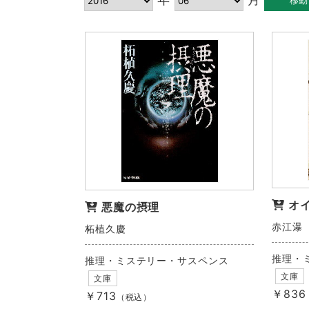
オ
悪魔の摂理
赤江瀑
柘植久慶
推理・
推理・ミステリー・サスペンス
文庫
文庫
￥836
￥713
（税込）