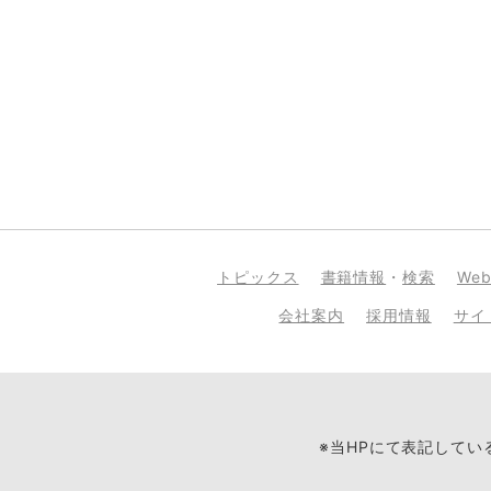
トピックス
書籍情報
・
検索
We
会社案内
採用情報
サイ
※当HPにて表記して