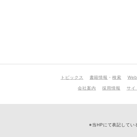
トピックス
書籍情報
・
検索
We
会社案内
採用情報
サイ
※当HPにて表記して