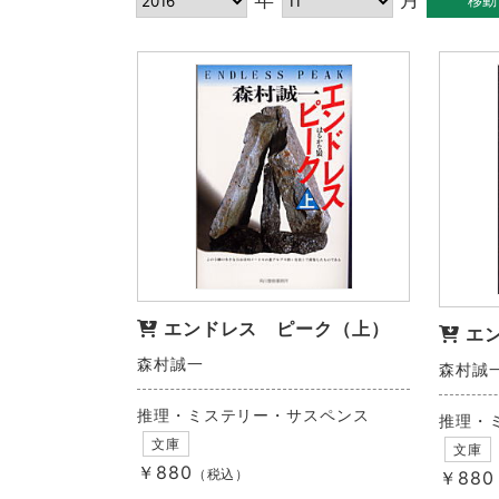
エンドレス ピーク（上）
エ
森村誠一
森村誠
推理・ミステリー・サスペンス
推理・
文庫
文庫
￥880
（税込）
￥880