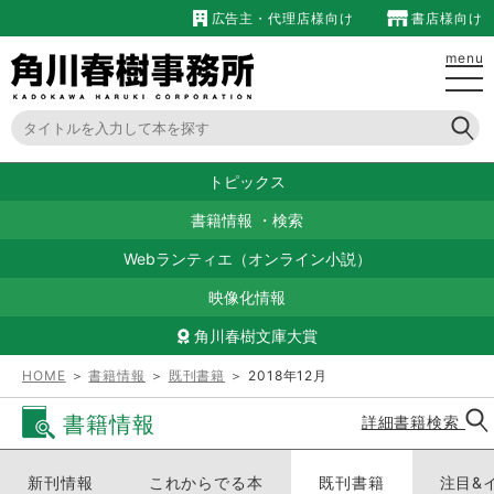
広告主・代理店様向け
書店様向け
menu
トピックス
書籍情報
・
検索
Webランティエ（オンライン小説）
映像化情報
角川春樹文庫大賞
HOME
＞
書籍情報
＞
既刊書籍
＞ 2018年12月
書籍情報
詳細書籍検索
新刊情報
これからでる本
既刊書籍
注目&