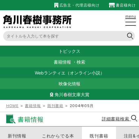
広告主・代理店様向け
書店様向け
menu
トピックス
書籍情報
・
検索
Webランティエ（オンライン小説）
映像化情報
角川春樹文庫大賞
HOME
＞
書籍情報
＞
既刊書籍
＞ 2004年05月
書籍情報
詳細書籍検索
新刊情報
これからでる本
既刊書籍
注目&