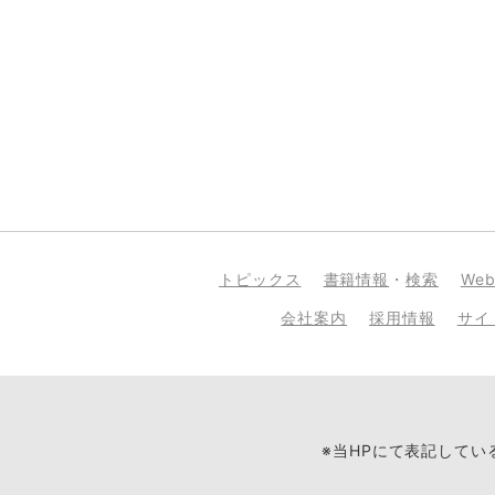
トピックス
書籍情報
・
検索
We
会社案内
採用情報
サイ
※当HPにて表記して